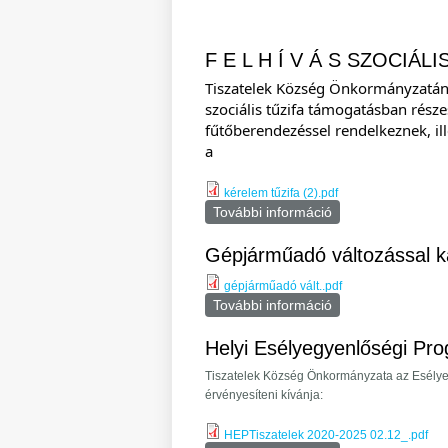
F E L H Í V Á S SZOCIÁ
Tiszatelek Község Önkormányzatának
szociális tűzifa támogatásban része
fűtőberendezéssel rendelkeznek, il
a
kérelem tűzifa (2).pdf
További információ
F E L H Í V Á S
Gépjárműadó változással k
gépjárműadó vált..pdf
További információ
Gépjárműadó válto
Helyi Esélyegyenlőségi Pr
Tiszatelek Község Önkormányzata az Esély
érvényesíteni kívánja:
HEPTiszatelek 2020-2025 02.12_.pdf