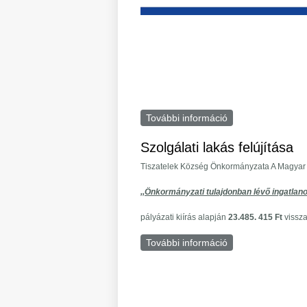
További információ
ÚJ BÖLCSŐDE ÉPÍ
Szolgálati lakás felújítása
Tiszatelek Község Önkormányzata A Magyar 
,,Önkormányzati tulajdonban lévő ingatla
pályázati kiírás alapján
23.485. 415 Ft
vissza
További információ
Szolgálati lakás f