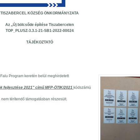
TISZABERCEL KÖZSÉG ÖNKORMÁNYZATA
Az „Új bölcsőde építése Tiszabercelen
TOP_PLUSZ-3.3.1-21-SB1-2022-00024
TÁJÉKOZTATÓ
TÉSE TISZABERCELEN tartalommal kapcsolatosan
Falu Program keretén belül meghirdetett
nok fejlesztése 2021" című MFP-ÖTIK/2021
kódszámú
 nem térítendő támogatásban részesült.
elújítása tartalommal kapcsolatosan