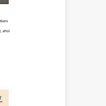
tbeni
, ahol
san